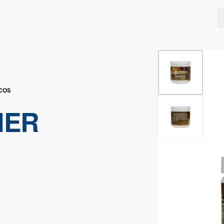
1
/
2
COS
HER