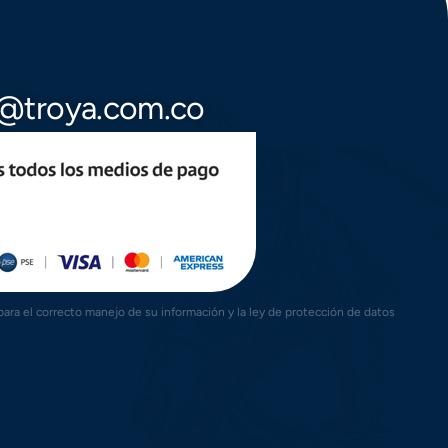
te@troya.com.co
ra el correcto manejo de su información y la ley de protección de datos