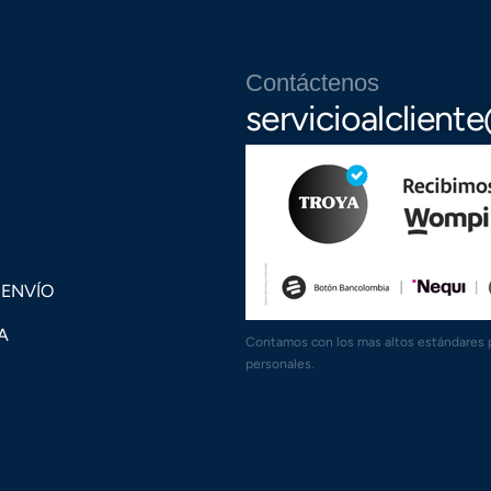
Contáctenos
servicioalclien
 ENVÍO
A
Contamos con los mas altos estándares pa
personales.