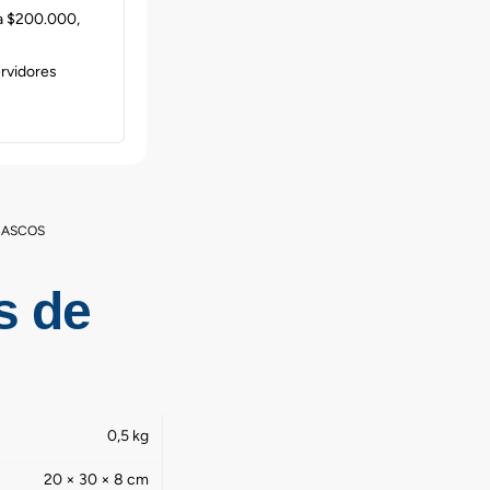
 a $200.000,
ervidores
CASCOS
s de
0,5 kg
20 × 30 × 8 cm