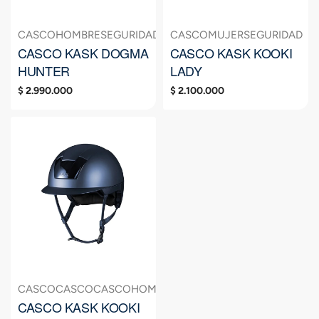
CASCO
HOMBRE
SEGURIDAD
CASCO
MUJER
SEGURIDAD
CASCO KASK DOGMA
CASCO KASK KOOKI
HUNTER
LADY
$
2.990.000
$
2.100.000
CASCO
CASCO
CASCO
HOMBRE
MUJER
NIÑOS
SEGURIDAD
SE
CASCO KASK KOOKI