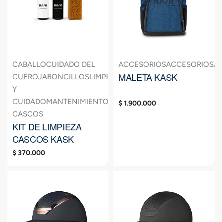
CABALLO
CUIDADO DEL
ACCESORIOS
ACCESORIOS
A
MALETA KASK
CUERO
JABONCILLOS
LIMPIEZA
Y
CUIDADO
MANTENIMIENTO
$
1.900.000
CASCOS
KIT DE LIMPIEZA
CASCOS KASK
$
370.000