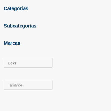
Categorías
Subcategorías
CABALLO
EMBOCADU
Marcas
CAUCHOS EQUUS
FILETE
$
58.000
Color
Tamaños