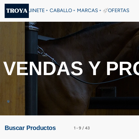
JINETE
CABALLO
MARCAS
OFERTAS
VENDAS Y PR
Buscar Productos
1
-
9
/
43