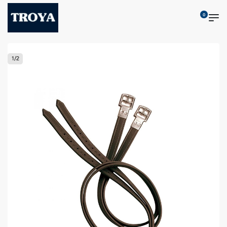
0
1
/
2