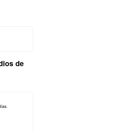
dios de
ías.