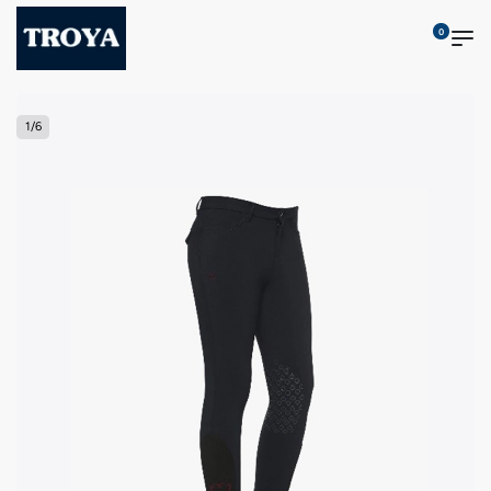
0
1
/
6