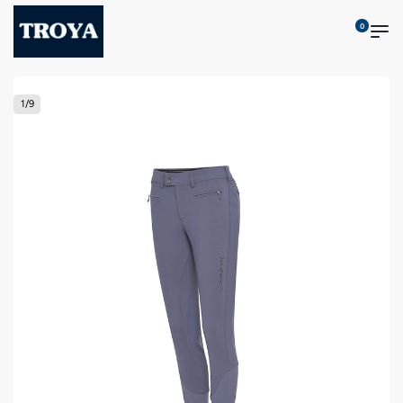
0
1
/
9