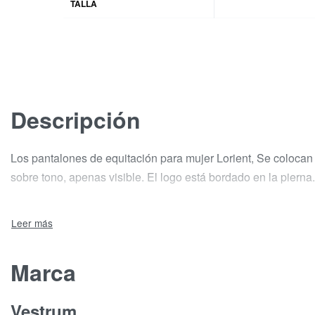
TALLA
Descripción
Los pantalones de equitación para mujer Lorient, Se colocan i
sobre tono, apenas visible. El logo está bordado en la pierna.
Marca
Vestrum