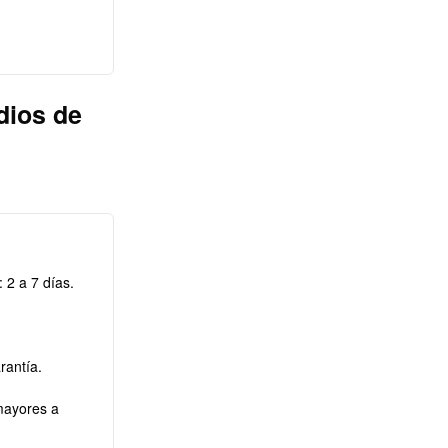
dios de
 2 a 7 días.
rantía.
mayores a