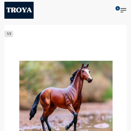
0
1
/
3