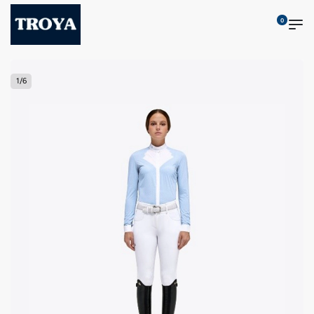
0
1
/
6