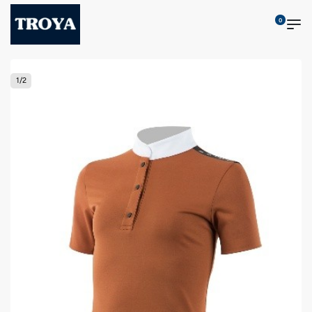
0
1
/
2