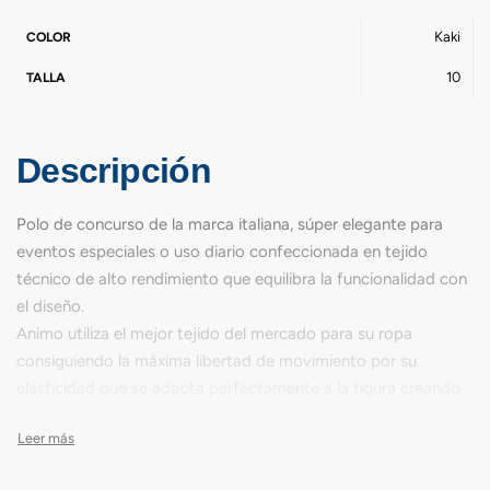
Kaki
COLOR
10
TALLA
Descripción
Polo de concurso de la marca italiana, súper elegante para
eventos especiales o uso diario confeccionada en tejido
técnico de alto rendimiento que equilibra la funcionalidad con
el diseño.
Animo utiliza el mejor tejido del mercado para su ropa
consiguiendo la máxima libertad de movimiento por su
elasticidad que se adapta perfectamente a la figura creando
un efecto segunda piel con alta transpirabilidad y óptima
gestión de la humedad interior, ideal para usar todo el año,
durante muchas horas y en actividades deportivas. Con