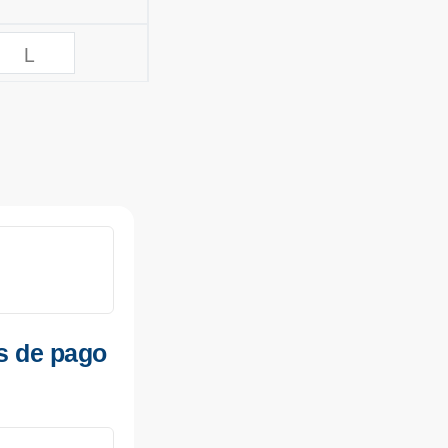
L
s de pago