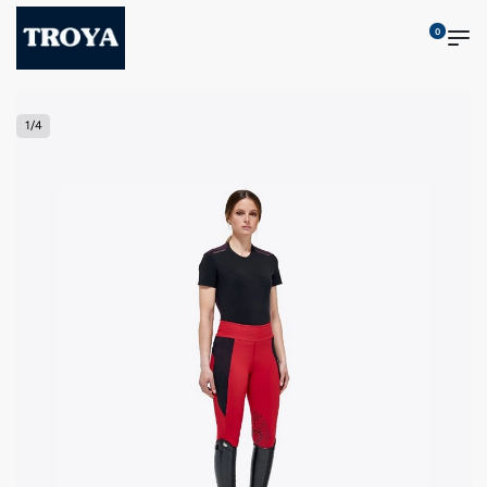
0
1
/
4