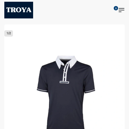
0
1
/
2