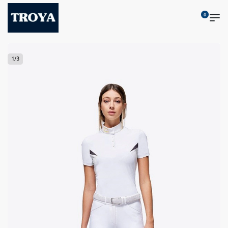
0
1
/
3