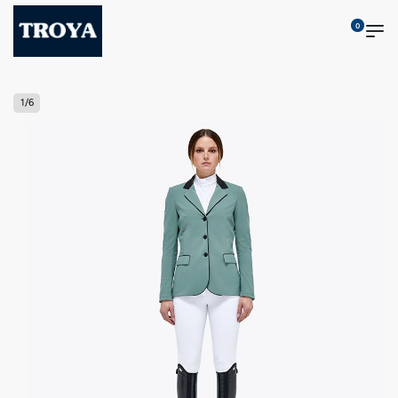
0
1
/
6