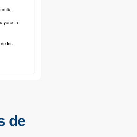
rantía.
mayores a
 de los
s de