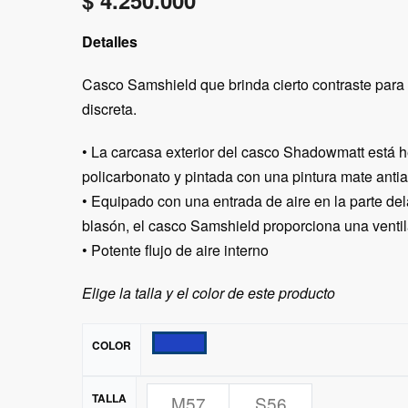
$
4.250.000
Detalles
Casco Samshield que brinda cierto contraste para
discreta.
• La carcasa exterior del casco Shadowmatt está 
policarbonato y pintada con una pintura mate anti
• Equipado con una entrada de aire en la parte del
blasón, el casco Samshield proporciona una venti
• Potente flujo de aire interno
Elige la talla y el color de este producto
COLOR
TALLA
M57
S56