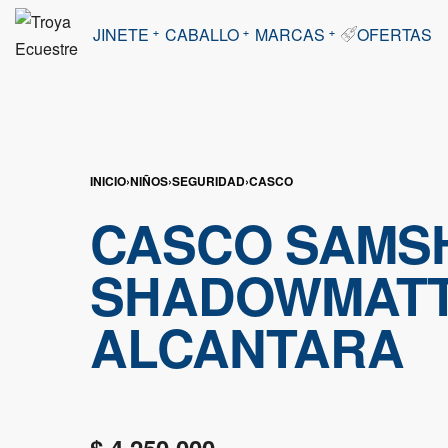
JINETE
CABALLO
MARCAS
OFERTAS
INICIO
›
NIÑOS
›
SEGURIDAD
›
CASCO
CASCO SAMS
SHADOWMAT
ALCANTARA