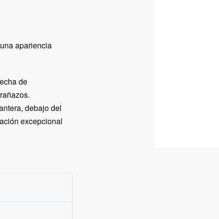
 una apariencia
hecha de
arañazos.
antera, debajo del
lación excepcional