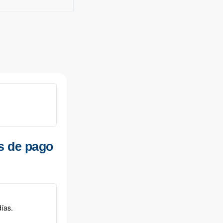
s de pago
ías.