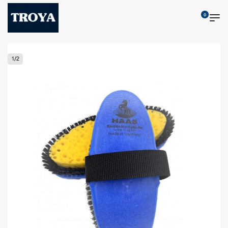
0
1
/
2