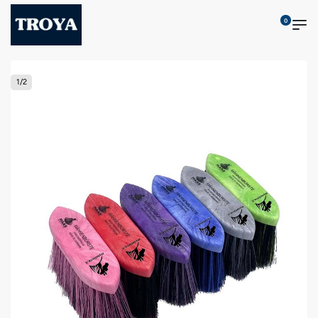
0
1
/
2