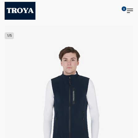
0
1
/
5