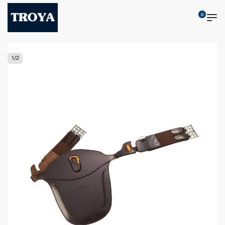
0
1
/
2