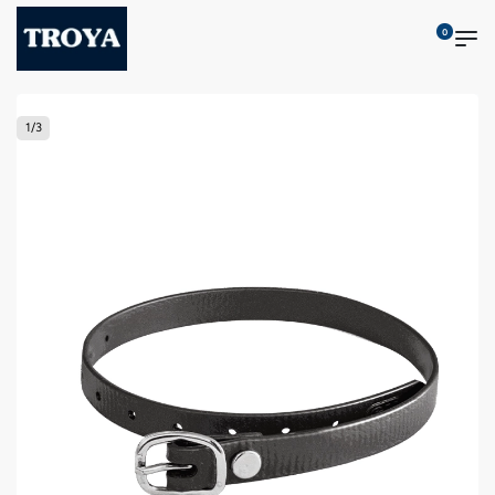
0
1
/
3