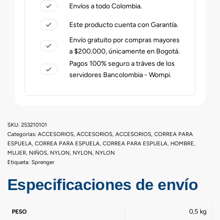
Envíos a todo Colombia.
Este producto cuenta con Garantía.
Envío gratuito por compras mayores
a $200.000, únicamente en Bogotá.
Pagos 100% seguro a tráves de los
servidores Bancolombia - Wompi.
253210101
Categorías:
ACCESORIOS
,
ACCESORIOS
,
ACCESORIOS
,
CORREA PARA
ESPUELA
,
CORREA PARA ESPUELA
,
CORREA PARA ESPUELA
,
HOMBRE
,
MUJER
,
NIÑOS
,
NYLON
,
NYLON
,
NYLON
Etiqueta:
Sprenger
Especificaciones de envío
0,5 kg
PESO