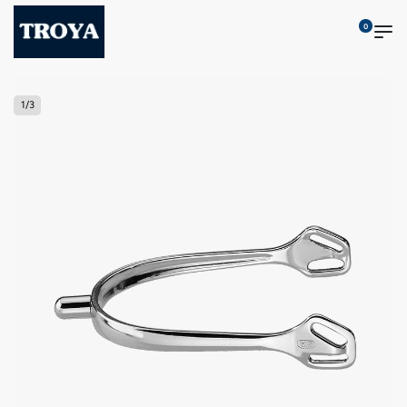
0
1
/
3