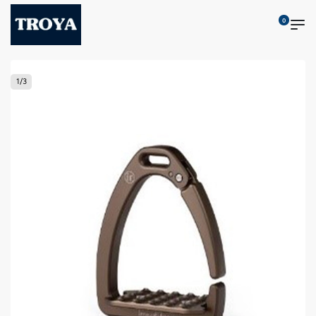
0
1
/
3