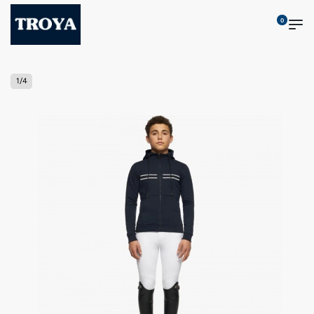
0
1
/
4