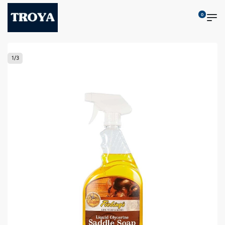
0
1
/
3