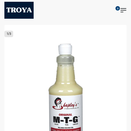
0
1
/
3