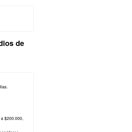
dios de
ías.
 a $200.000,