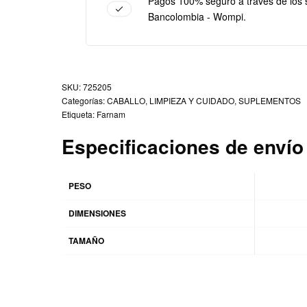
Pagos 100% seguro a tráves de los 
Bancolombia - Wompi.
725205
Categorías:
CABALLO
,
LIMPIEZA Y CUIDADO
,
SUPLEMENTOS
Etiqueta:
Farnam
Especificaciones de envío
PESO
DIMENSIONES
TAMAÑO