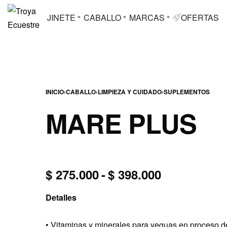
JINETE
CABALLO
MARCAS
OFERTAS
INICIO
›
CABALLO
›
LIMPIEZA Y CUIDADO
›
SUPLEMENTOS
MARE PLUS
$
275.000
$
398.000
Detalles
• Vitaminas y minerales para yeguas en proceso d