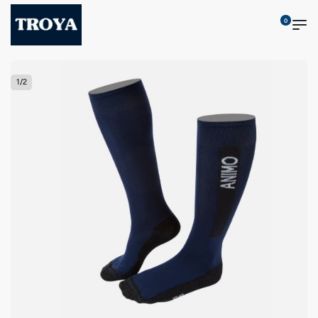
0
1
/
2