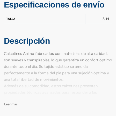
Especificaciones de envío
S, M
TALLA
Descripción
Calcetines Animo fabricados con materiales de alta calidad,
son suaves y transpirables, lo que garantiza un confort óptimo
durante todo el día. Su tejido elástico se amolda
perfectamente a la forma del pie para una sujeción óptima y
una total libertad de movimientos.
Además de su comodidad, estos calcetines presentan
propiedades técnicas avanzadas para responder a las
exigencias de las pruebas. Su tejido antitranspirante evacua la
humedad para mantener los pies secos, mientras que el tobillo
reforzado proporciona estabilidad y protección adicionales.