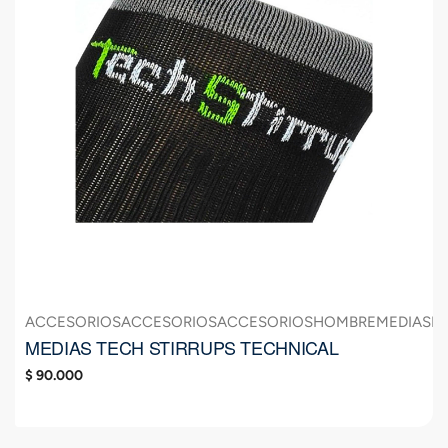
ACCESORIOS
ACCESORIOS
ACCESORIOS
HOMBRE
MEDIAS
M
MEDIAS TECH STIRRUPS TECHNICAL
$
90.000