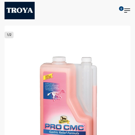
0
1
/
2