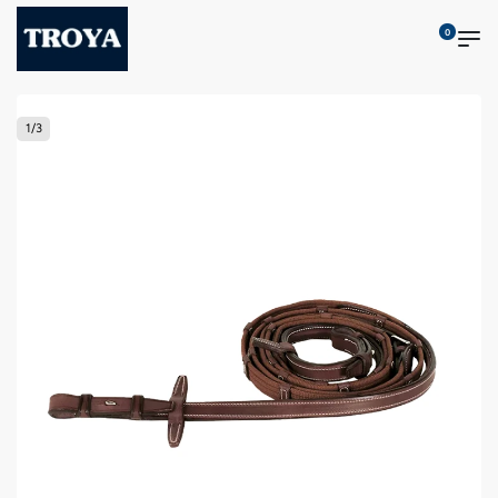
0
1
/
3