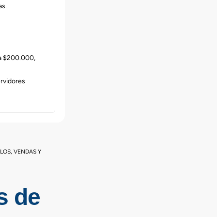
as.
 a $200.000,
ervidores
LLOS
,
VENDAS Y
s de