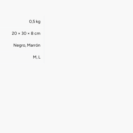
0,5 kg
20 × 30 × 8 cm
Negro, Marrón
M, L