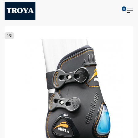
0
1
/
3