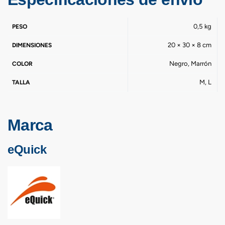
0,5 kg
PESO
20 × 30 × 8 cm
DIMENSIONES
Negro, Marrón
COLOR
M, L
TALLA
Marca
eQuick