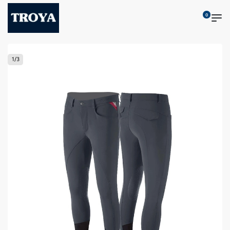
0
1
/
3