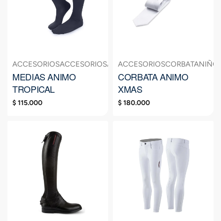
ACCESORIOS
ACCESORIOS
ACCESORIOS
ACCESORIOS
HOMBRE
CORBATA
MEDIAS
NIÑO
M
MEDIAS ANIMO
CORBATA ANIMO
TROPICAL
XMAS
$
115.000
$
180.000