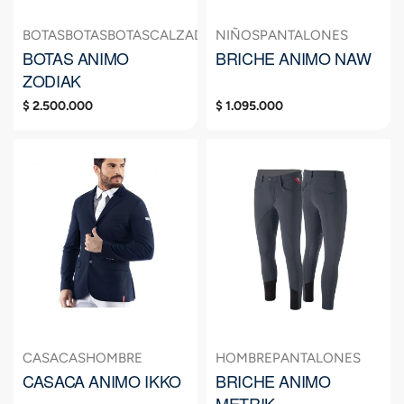
BOTAS
BOTAS
BOTAS
CALZADO
CALZADO
NIÑOS
PANTALONES
CALZADO
CUERO
C
BOTAS ANIMO
BRICHE ANIMO NAW
ZODIAK
$
2.500.000
$
1.095.000
CASACAS
HOMBRE
HOMBRE
PANTALONES
CASACA ANIMO IKKO
BRICHE ANIMO
METRIK