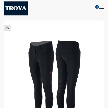
0
1
/
2