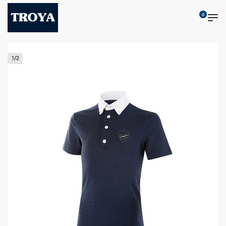
0
1
/
2