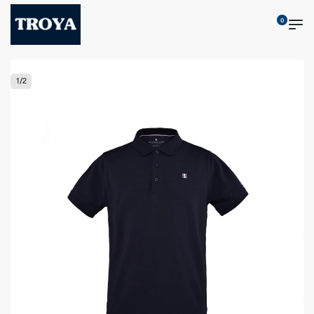
0
1
/
2