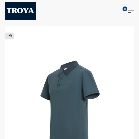
0
1
/
9