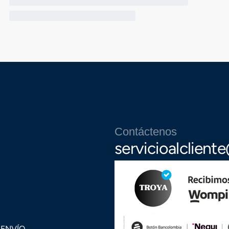
Contáctenos
servicioalclien
 ENVÍO