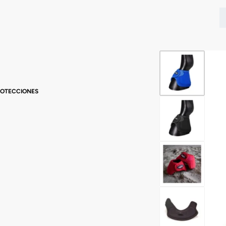
1
/
4
ROTECCIONES