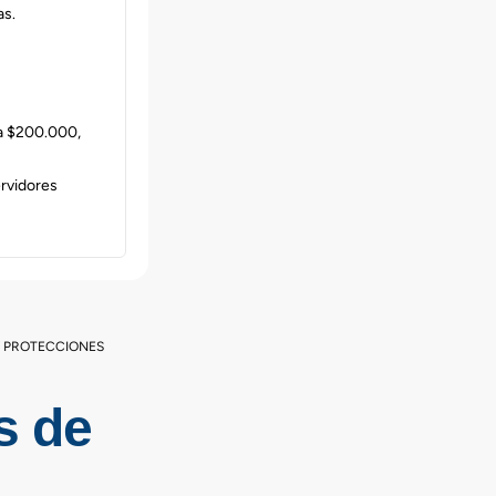
as.
 a $200.000,
ervidores
Y PROTECCIONES
s de