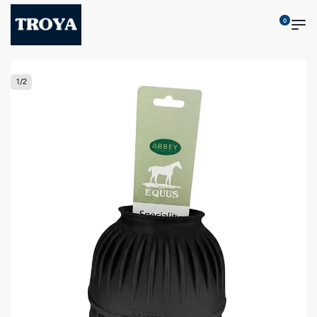
0
1
/
2