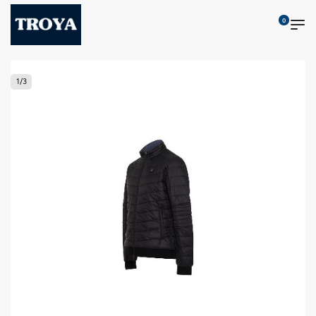
0
1
/
3