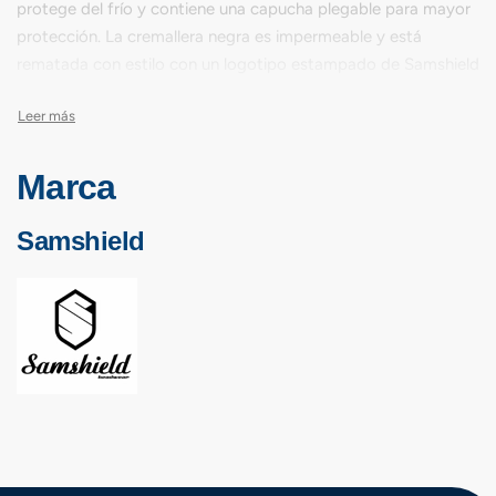
protege del frío y contiene una capucha plegable para mayor
protección. La cremallera negra es impermeable y está
rematada con estilo con un logotipo estampado de Samshield
barnizado en negro, al igual que el dobladillo, que está
acanalado para evitar que el chaleco se mueva mientras se
conduce. El acolchado Dupont Sorona es increíblemente
versátil, ya que es más esponjoso que el acolchado estándar
Marca
pero con un peso más ligero, también es ecológico y no tiene
olor. El tejido exterior es duradero, transpirable y repelente al
Samshield
agua con una clasificación de columna de agua de 5000 mm.