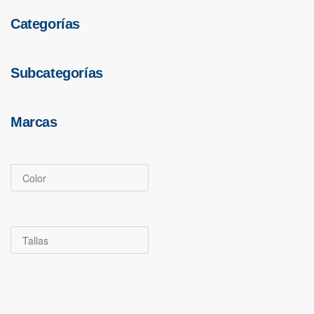
Categorías
Subcategorías
CABALLO
CABEZADAS
Marcas
ACCESORIOS
RIENDA
CAUCHOS EQUUS
PASADOR RIENDA
Color
$
20.000
Tallas