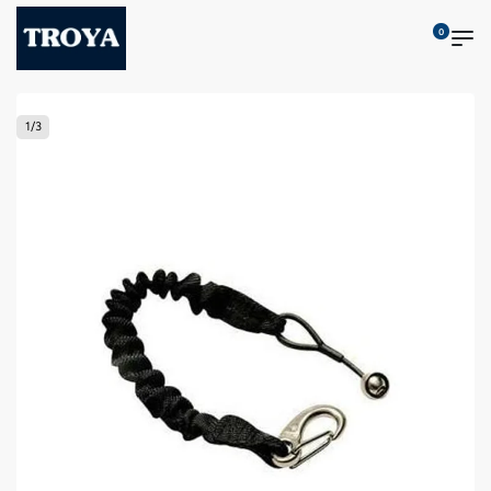
0
1
/
3