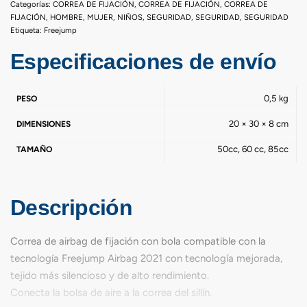
Categorías:
CORREA DE FIJACIÓN
,
CORREA DE FIJACIÓN
,
CORREA DE
FIJACIÓN
,
HOMBRE
,
MUJER
,
NIÑOS
,
SEGURIDAD
,
SEGURIDAD
,
SEGURIDAD
Etiqueta:
Freejump
Especificaciones de envío
0,5 kg
PESO
20 × 30 × 8 cm
DIMENSIONES
50cc, 60 cc, 85cc
TAMAÑO
Descripción
Correa de airbag de fijación con bola compatible con la
tecnología Freejump Airbag 2021 con tecnología mejorada,
tejido más silencioso y de alto rendimiento.
Conecta la bolsa de aire a la correa del sillín.