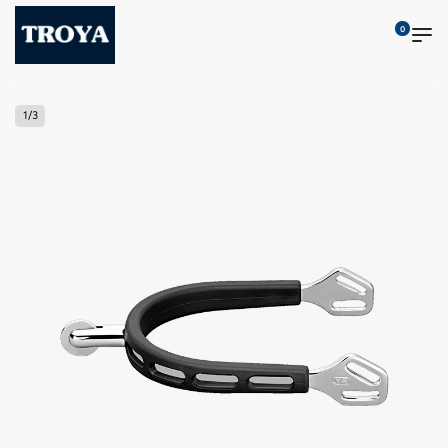
0
1
/
3