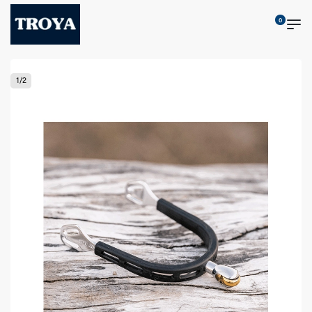
0
1
/
2