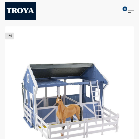
0
1
/
4